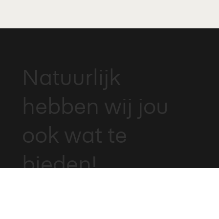
Natuurlijk
hebben wij jou
ook wat te
bieden!
Een informele, gezellige sfeer
(
zodat die werkweek voorbij vliegt)