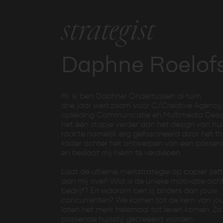
strategist
Daphne Roelof
Hi, ik ben Daphne! Ondertussen al ruim
drie jaar werkzaam voor C/Creative Agency. 
opleiding Communicatie en Multimedia Desig
net één stapje verder dan het design van huiss
raakte namelijk erg gefascineerd door het t
kader achter het ontwerpen van een passende
en besloot mij hierin te verdiepen.
Laat de ultieme merkstrategie op papier ze
aan mij over! Wat is de unieke motivatie ach
bedrijf? En waarom ben jij anders dan jouw
concurrenten? We komen tot de kern van jo
laten het merk helemaal tot leven komen. Zo
passende huisstijl gecreëerd worden.