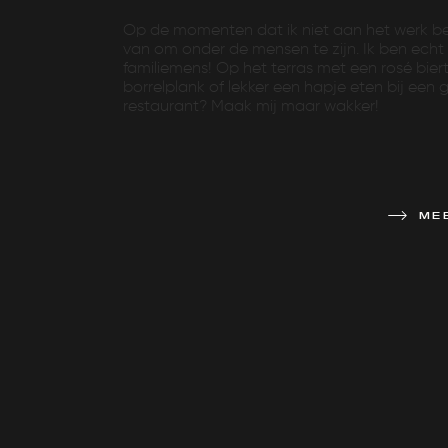
Op de momenten dat ik niet aan het werk ben
van om onder de mensen te zijn. Ik ben echt
familiemens! Op het terras met een rosé bier
borrelplank of lekker een hapje eten bij een
restaurant? Maak mij maar wakker!
ME