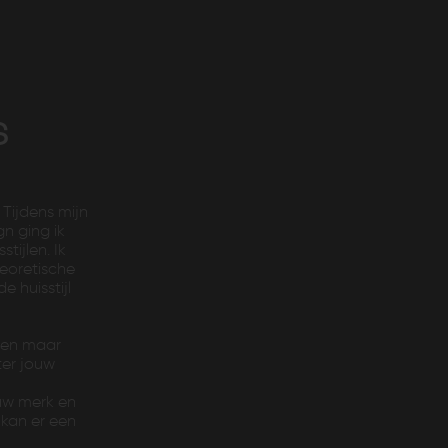
s
Tijdens mijn
n ging ik
tijlen. Ik
heoretische
 huisstijl
tten maar
ter jouw
uw merk en
 kan er een