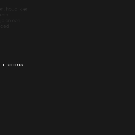
, houd ik er
 een
tje en een
 goed
ET CHRIS